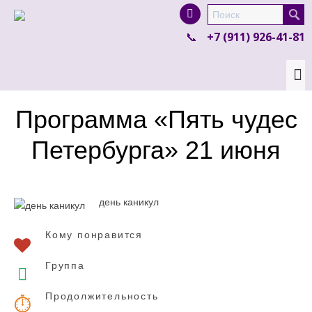
I'm looking for
product
in a size
size
.
+7 (911) 926-41-81
Show me the
colour
items.
Super Search
Программа «Пять чудес
Петербурга» 21 июня
день каникул
Кому понравится
Группа
Продолжительность