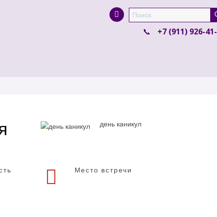
Super Search
+7 (911) 926-41
я
день каникул
сть
Место встречи