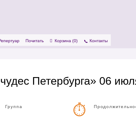
. Show me the
colour
items.
Репертуар
Почитать
Корзина (
0
)
Контакты
чудес Петербурга» 06 июл
Группа
Продолжительно