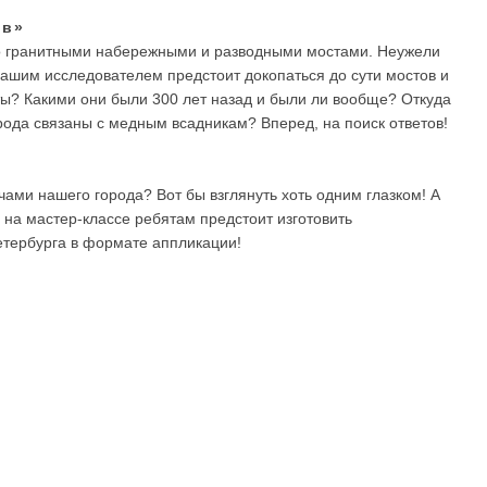
ов»
его гранитными набережными и разводными мостами. Неужели
! Нашим исследователем предстоит докопаться до сути мостов и
ты? Какими они были 300 лет назад и были ли вообще? Откуда
рода связаны с медным всадникам? Вперед, на поиск ответов!
чами нашего города? Вот бы взглянуть хоть одним глазком! А
ь на мастер-классе ребятам предстоит изготовить
етербурга в формате аппликации!