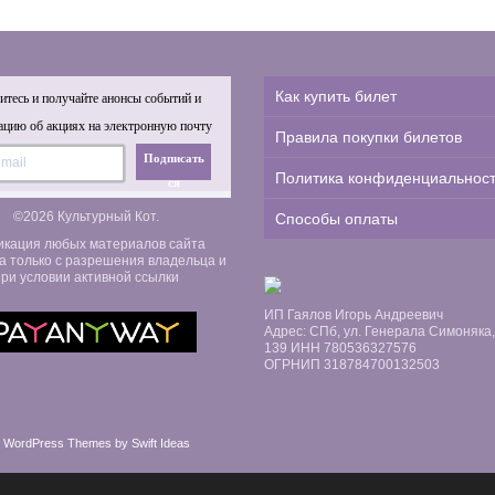
Как купить билет
тесь и получайте анонсы событий и
цию об акциях на электронную почту
Правила покупки билетов
Подписать
Политика конфиденциальнос
ся
©2026 Культурный Кот.
Способы оплаты
икация любых материалов сайта
а только с разрешения владельца и
ри условии активной ссылки
ИП Гаялов Игорь Андреевич
Адрес: СПб, ул. Генерала Симоняка, д
139 ИНН 780536327576
ОГРНИП 318784700132503
 WordPress Themes by Swift Ideas