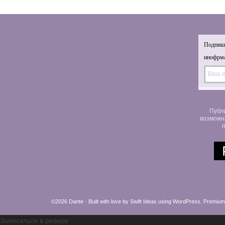
Подпиши
инофрма
Публ
возможн
п
©2026 Dante · Built with love by
Swift Ideas
using
WordPress
.
Premium
Записаться в резерв