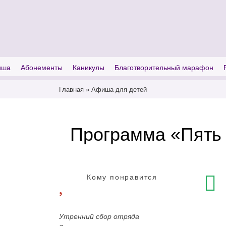
I'm looking for
product
in a size
size
иша
Абонементы
Каникулы
Благотворительный марафон
Главная
»
Афиша для детей
Программа «Пять 
Кому понравится
Утренний сбор отряда