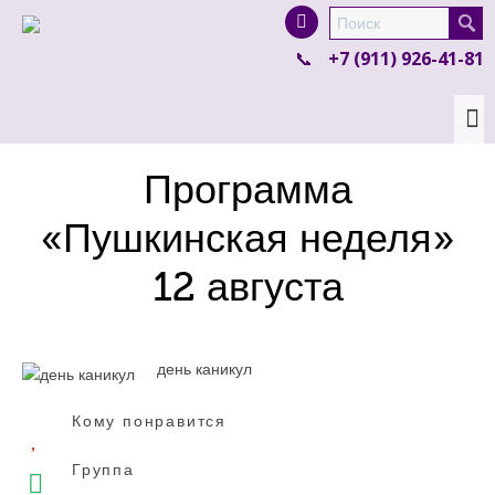
I'm looking for
product
in a size
size
.
+7 (911) 926-41-81
Show me the
colour
items.
Super Search
Программа
«Пушкинская неделя»
12 августа
день каникул
Кому понравится
Группа