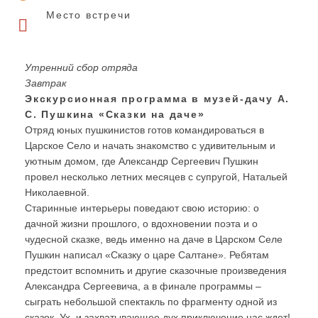
Место встречи
Утренний сбор отряда
Завтрак
Экскурсионная программа в музей-дачу А.
С. Пушкина «Сказки на даче»
Отряд юных пушкинистов готов командироваться в
Царское Село и начать знакомство с удивительным и
уютным домом, где Александр Сергеевич Пушкин
провел несколько летних месяцев с супругой, Натальей
Николаевной.
Старинные интерьеры поведают свою историю: о
дачной жизни прошлого, о вдохновении поэта и о
чудесной сказке, ведь именно на даче в Царском Селе
Пушкин написал «Сказку о царе Салтане». Ребятам
предстоит вспомнить и другие сказочные произведения
Александра Сергеевича, а в финале программы –
сыграть небольшой спектакль по фрагменту одной из
сказок. Ух, и захватывающее дух приключение нас ждет!