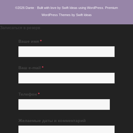
©2026 Dante · Built with love by
Swift Ideas
using
WordPress
.
Premium
WordPress Themes by Swift Ideas
Записаться в резерв
Ваше имя
*
Ваш e-mail
*
Телефон
*
Желаемые даты и комментарий