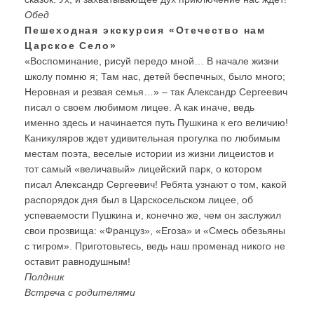
Обед
Пешеходная экскурсия «Отечество нам
Царское Село»
«Воспоминание, рисуй передо мной… В начале жизни
школу помню я; Там нас, детей беспечных, было много;
Неровная и резвая семья…» – так Александр Сергеевич
писал о своем любимом лицее. А как иначе, ведь
именно здесь и начинается путь Пушкина к его величию!
Каникуляров ждет удивительная прогулка по любимым
местам поэта, веселые истории из жизни лицеистов и
тот самый «величавый» лицейский парк, о котором
писал Александр Сергеевич! Ребята узнают о том, какой
распорядок дня был в Царскосельском лицее, об
успеваемости Пушкина и, конечно же, чем он заслужил
свои прозвища: «Француз», «Егоза» и «Смесь обезьяны
с тигром». Приготовьтесь, ведь наш променад никого не
оставит равнодушным!
Полдник
Встреча с родителями