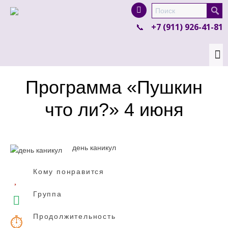
I'm looking for
product
in a size
size
.
+7 (911) 926-41-81
Show me the
colour
items.
Super Search
Программа «Пушкин
что ли?» 4 июня
день каникул
Кому понравится
Группа
Продолжительность