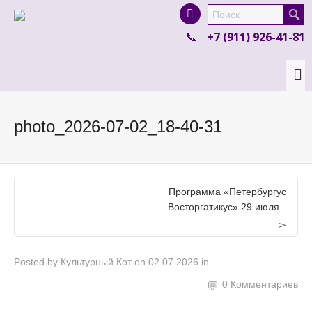
I'm looking for
product
in a size
size
.
+7 (911) 926-41-81
Show me the
colour
items.
Super Search
photo_2026-07-02_18-40-31
Программа «Петербургус
Восторгатикус» 29 июля
Posted by
Культурный Кот
on
02.07.2026
in
0 Комментариев