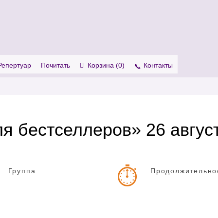
. Show me the
colour
items.
Репертуар
Почитать
Корзина (
0
)
Контакты
я бестселлеров» 26 авгус
Группа
Продолжительно