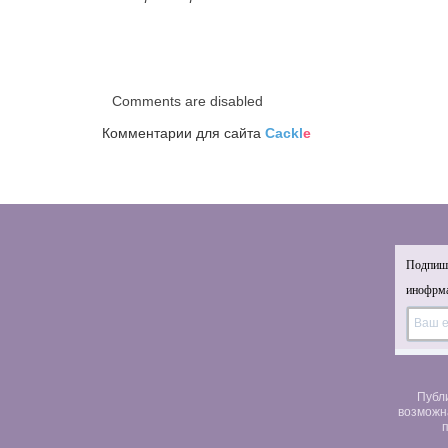
Comments are disabled
Комментарии для сайта
Cackl
e
Подпиши
инофрма
Публ
возможн
п