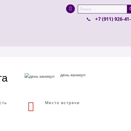
Super Search
+7 (911) 926-41
та
день каникул
сть
Место встречи