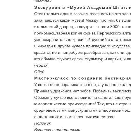
Завтрак
Экскурсия в «Музей Академия Штигл
Стоит только одним глазком взглянуть на это зда
закачаешься какой музей! Между прочим, бывши
итальянский дворец, а внутри — почти 3000 эксп
полномасштабная копия фриза Пергамского алта
умопомрачительно красивый русский зал «Теремо
шинуазри и другие чудеса прикладного искусства
красоты, но и попробуем разобраться, как они сд
кто обычно скучает среди скульптур и картин, и в
чердак.
Обед
Мастер-класс по созданию бестиария
У волка не поворачивается шея, а у слонов холод
Причём у драконов нет зубов. Победить василис
Обезьяну лучше всего ловить на сапоги. Как, не
юмористические произведения! Тех, кто не страш
средневековыми манускриптами и творческий эк
о настоящих и вымышленных существах.
Полдник
Встреча с родителями