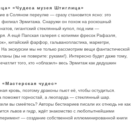
ица» «Чудеса музея Штиглица»
ние в Соляном переулке — сразу становится ясно: это
й филиал Эрмитажа. Снаружи он похож на роскошный
онатов, гигантский стеклянный купол, под ним —
ря. А ещё Папская галерея с копиями фресок Рафаэля,
к», китайский фарфор, гальванопластика, маркетри,
. На экскурсии мы не только рассмотрим вещи фантастической
еланы (вы не поверите: руками!). Интересно будет даже тому,
печатлит того, кто «облазил» весь Эрмитаж как дедушкин
 «Мастерская чудес»
ная кровь, поэтому драконы пьют её, чтобы остудиться.
ка поможет горностай, а леопарда — стеклянный шар.
ужели вы смеётесь? Авторы бестиариев писали их отнюдь не как
ится львов и гидр, ждёт знакомство с любопытнейшими
сперимент — создание собственной иллюминированной книги