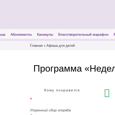
I'm looking for
product
in a size
size
иша
Абонементы
Каникулы
Благотворительный марафон
Главная
»
Афиша для детей
Программа «Недел
Кому понравится
Утренний сбор отряда