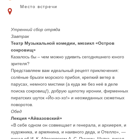
Место встречи
Утренний сбор отряда
Завтрак
Театр Музыкальной комедии, мюзикл «Остров
сокровищ»
Казалось бы – чем можно удивить сегодняшнего юного
зрителя?
Представляем вам идеальный рецепт приключения:
солёные брызги морского прибоя, крепкий ветер в
парусах, немного мистики (а куда же без неё в деле
поиска сокровищ!), добрую щепотку иронии, фирменных
пиратских шуток «Йо-хо-хо!» и неожиданных сюжетных
поворотов.
Обед
Лекция «Айвазовский»
«В себе одном он совмещает и генерала, и архиерея, и
художника, и армянина, и наивного деда, и Отелло», —
писал об И. К. Айвазовском А. С. Пушкин. Шутка, писал