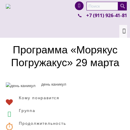
I'm looking for
product
in a size
size
.
+7 (911) 926-41-81
Show me the
colour
items.
Super Search
Программа «Морякус
Погружакус» 29 марта
день каникул
Кому понравится
Группа
Продолжительность