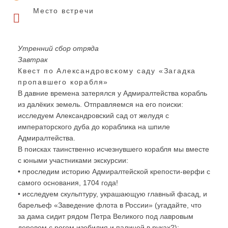
Место встречи
Утренний сбор отряда
Завтрак
Квест по Александровскому саду «Загадка
пропавшего корабля»
В давние времена затерялся у Адмиралтейства корабль
из далёких земель. Отправляемся на его поиски:
исследуем Александровский сад от желудя с
императорского дуба до кораблика на шпиле
Адмиралтейства.
В поисках таинственно исчезнувшего корабля мы вместе
с юными участниками экскурсии:
• проследим историю Адмиралтейской крепости-верфи с
самого основания, 1704 года!
• исследуем скульптуру, украшающую главный фасад, и
барельеф «Заведение флота в России» (угадайте, что
за дама сидит рядом Петра Великого под лавровым
деревом с рогом изобилия и палицей в руках?);