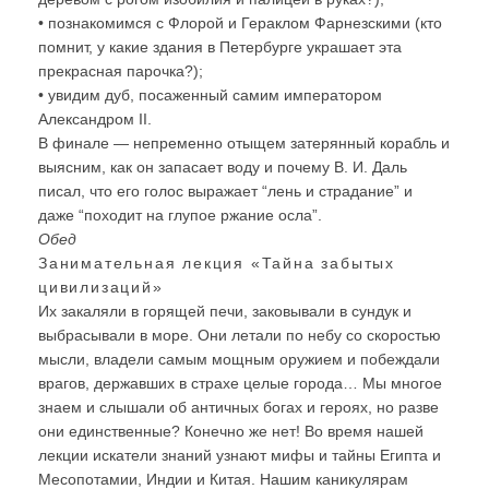
• познакомимся с Флорой и Гераклом Фарнезскими (кто
помнит, у какие здания в Петербурге украшает эта
прекрасная парочка?);
• увидим дуб, посаженный самим императором
Александром II.
В финале — непременно отыщем затерянный корабль и
выясним, как он запасает воду и почему В. И. Даль
писал, что его голос выражает “лень и страдание” и
даже “походит на глупое ржание осла”.
Обед
Занимательная лекция «Тайна забытых
цивилизаций»
Их закаляли в горящей печи, заковывали в сундук и
выбрасывали в море. Они летали по небу со скоростью
мысли, владели самым мощным оружием и побеждали
врагов, державших в страхе целые города… Мы многое
знаем и слышали об античных богах и героях, но разве
они единственные? Конечно же нет! Во время нашей
лекции искатели знаний узнают мифы и тайны Египта и
Месопотамии, Индии и Китая. Нашим каникулярам