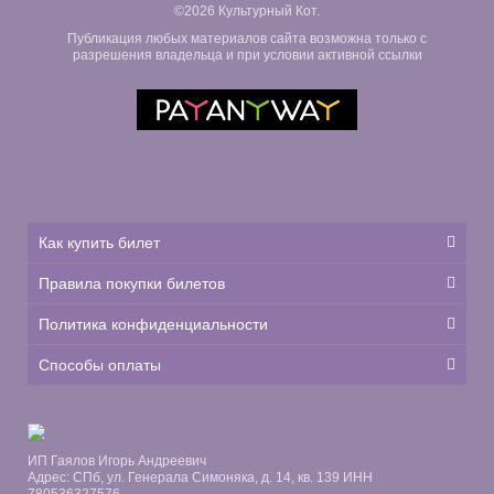
©2026 Культурный Кот.
Публикация любых материалов сайта возможна только с
разрешения владельца и при условии активной ссылки
Как купить билет
Правила покупки билетов
Политика конфиденциальности
Способы оплаты
ИП Гаялов Игорь Андреевич
Адрес: СПб, ул. Генерала Симоняка, д. 14, кв. 139 ИНН