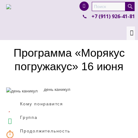
I'm looking for
product
in a size
size
.
+7 (911) 926-41-81
Show me the
colour
items.
Super Search
Программа «Морякус
погружакус» 16 июня
день каникул
Кому понравится
Группа
Продолжительность