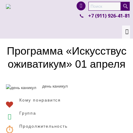
I'm looking for
product
in a size
size
.
+7 (911) 926-41-81
Show me the
colour
items.
Super Search
Программа «Искусствус
оживатикум» 01 апреля
день каникул
Кому понравится
Группа
Продолжительность