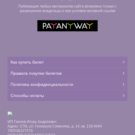
Публикация любых материалов сайта возможна только с
разрешения владельца и при условии активной ссылки
Как купить билет
Правила покупки билетов
Политика конфиденциальности
Способы оплаты
ИП Гаялов Игорь Андреевич
Адрес: СПб, ул. Генерала Симоняка, д. 14, кв. 139 ИНН
780536327576