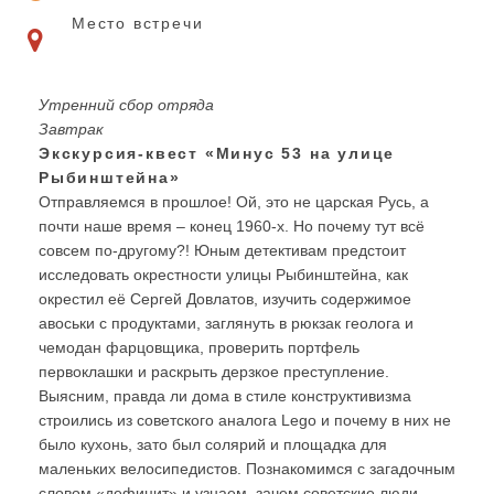
Место встречи
Утренний сбор отряда
Завтрак
Экскурсия-квест «Минус 53 на улице
Рыбинштейна»
Отправляемся в прошлое! Ой, это не царская Русь, а
почти наше время – конец 1960-х. Но почему тут всё
совсем по-другому?! Юным детективам предстоит
исследовать окрестности улицы Рыбинштейна, как
окрестил её Сергей Довлатов, изучить содержимое
авоськи с продуктами, заглянуть в рюкзак геолога и
чемодан фарцовщика, проверить портфель
первоклашки и раскрыть дерзкое преступление.
Выясним, правда ли дома в стиле конструктивизма
строились из советского аналога Lego и почему в них не
было кухонь, зато был солярий и площадка для
маленьких велосипедистов. Познакомимся с загадочным
словом «дефицит» и узнаем, зачем советские люди