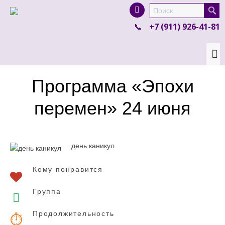
I'm looking for
product
in a size
size
.
+7 (911) 926-41-81
Show me the
colour
items.
Super Search
Программа «Эпохи
перемен» 24 июня
день каникул
Кому понравится
Группа
Продолжительность