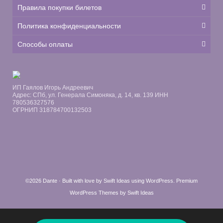
Правила покупки билетов
Политика конфиденциальности
Способы оплаты
ИП Гаялов Игорь Андреевич
Адрес: СПб, ул. Генерала Симоняка, д. 14, кв. 139 ИНН
780536327576
ОГРНИП 318784700132503
©2026 Dante · Built with love by
Swift Ideas
using
WordPress
.
Premium
WordPress Themes by Swift Ideas