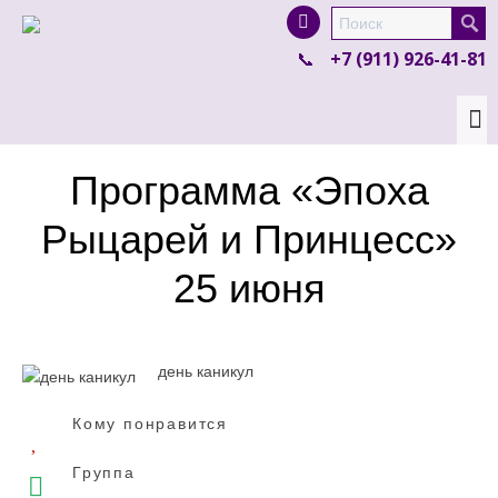
I'm looking for
product
in a size
size
.
+7 (911) 926-41-81
Show me the
colour
items.
Super Search
Программа «Эпоха
Рыцарей и Принцесс»
25 июня
день каникул
Кому понравится
Группа