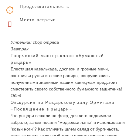
Продолжительность
Место встречи
Утренний сбор отряда
Завтрак
Творческий мастер-класс «Бумажный
рыцарь»
Блестящая кавалькада, доспехи и грозные мечи,
охотничьи ружья и легкие рапиры, вооружившись
полученными знаниями нашим каникулам предстоит
смастерить своего собственного бумажного защитника!
Обед
Экскурсия по Рыцарскому залу Эрмитажа
«Посвящение в рыцари»
Что рыцари вешали на фокр, для чего поднимали
забрало, зачем носили “медвежьи лапы” и использовали
“козьи ноги”? Как отличить шлем салад от бургиньота,
сколько весит двуручный меч и почему кинжал нужно