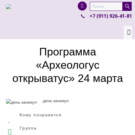
I'm looking for
product
in a size
size
.
+7 (911) 926-41-81
Show me the
colour
items.
Super Search
Программа
«Археологус
открыватус» 24 марта
день каникул
Кому понравится
Группа