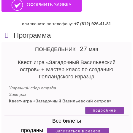
ОФОРМИТЬ ЗАЯВКУ
или звоните по телефону:
+7 (812) 926-41-81
Программа
27
ПОНЕДЕЛЬНИК
мая
Квест-игра «Загадочный Васильевский
остров» + Мастер-класс по созданию
Голландского изразца
Утренний сбор отряда
Завтрак
Квест-игра «Загадочный Васильевский остров»
Васильевский остров полон тайн и загадок! В ходе
подробнее
захватывающей игровой экскурсии-квеста в этом мы
Все билеты
убедимся сами! Юным искателями приключений
предстоит узнать все легенды острова. Знаете ли вы, где
проданы
Записаться в резерв