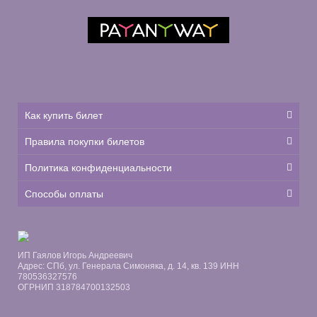
Как купить билет
Правила покупки билетов
Политика конфиденциальности
Способы оплаты
ИП Гаялов Игорь Андреевич
Адрес: СПб, ул. Генерала Симоняка, д. 14, кв. 139 ИНН
780536327576
ОГРНИП 318784700132503