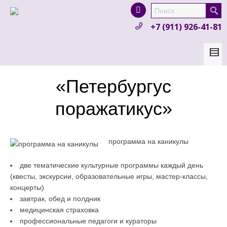
I'm looking for
product
in a size
size
.
+7 (911) 926-41-81
Show me the
colour
items.
Super Search
«Петербургус
поражатикус»
программа на каникулы
две тематические культурные программы каждый день
(квесты, экскурсии, образовательные игры, мастер-классы,
концерты)
завтрак, обед и полдник
медицинская страховка
профессиональные педагоги и кураторы