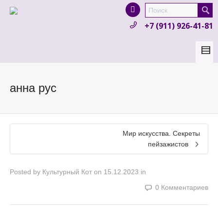
I'm looking for
product
in a size
size
.
+7 (911) 926-41-81
Show me the
colour
items.
Super Search
анна рус
Мир искусства. Секреты
пейзажистов
Posted by
Культурный Кот
on
15.12.2023
in
0 Комментариев