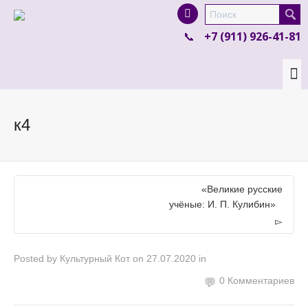
I'm looking for
product
in a size
size
.
+7 (911) 926-41-81
Show me the
colour
items.
Super Search
к4
«Великие русские
учёные: И. П. Кулибин»
Posted by
Культурный Кот
on
27.07.2020
in
0 Комментариев