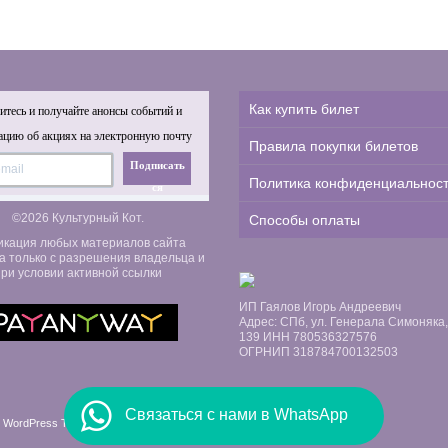
Как купить билет
тесь и получайте анонсы событий и
цию об акциях на электронную почту
Правила покупки билетов
Подписать
Политика конфиденциальнос
ся
©2026 Культурный Кот.
Способы оплаты
икация любых материалов сайта
а только с разрешения владельца и
ри условии активной ссылки
ИП Гаялов Игорь Андреевич
Адрес: СПб, ул. Генерала Симоняка, д
139 ИНН 780536327576
ОГРНИП 318784700132503
Связаться с нами в WhatsApp
 WordPress Themes by Swift Ideas