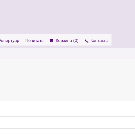
. Show me the
colour
items.
Репертуар
Почитать
Корзина (
0
)
Контакты