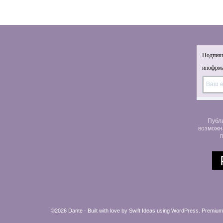
Подпиши
инофрма
Публ
возможн
п
©2026 Dante · Built with love by
Swift Ideas
using
WordPress
.
Premium