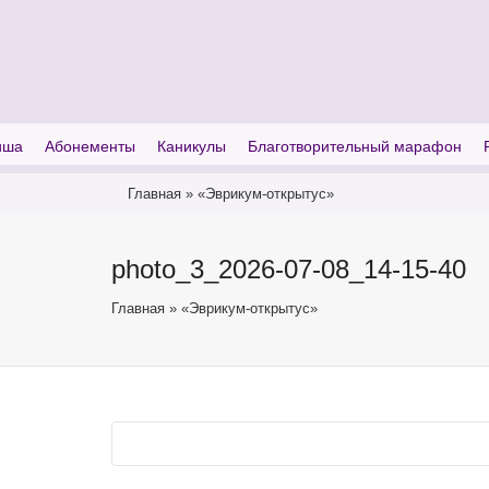
I'm looking for
product
in a size
size
иша
Абонементы
Каникулы
Благотворительный марафон
Главная
»
«Эврикум-открытус»
photo_3_2026-07-08_14-15-40
Главная
»
«Эврикум-открытус»