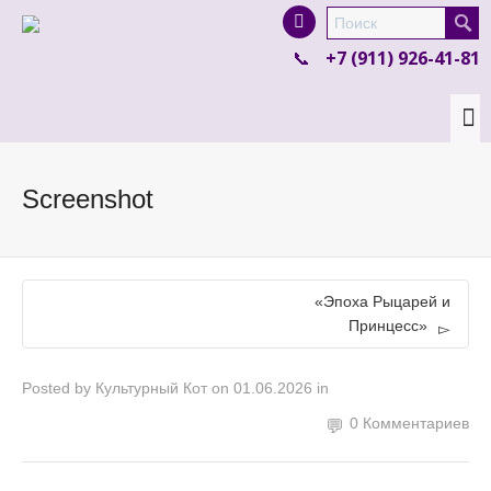
I'm looking for
product
in a size
size
.
+7 (911) 926-41-81
Show me the
colour
items.
Super Search
Screenshot
«Эпоха Рыцарей и
Принцесс»
Posted by
Культурный Кот
on
01.06.2026
in
0 Комментариев