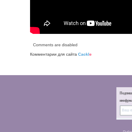
Comments are disabled
Комментарии для сайта
Cackl
e
Подпиши
инофрма