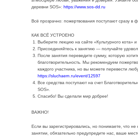
атмосфере любви, уважения и доверия. Узнайте бо
деревни SOS»:
https://www.sos-dd.ru
Вс
ё
прозрачно: пожертвования поступают сразу в ф
КАК ВСЁ УСТРОЕНО
Выберите лекцию на сайте «Культурного кота» и 
Присоединяйтесь к занятию — получайте удовол
После занятия переведите сумму, которую хотит
благотворительность. Мы рекомендуем пожертво
каждого участника, но вы можете перевести люб
https://sluchaem.ru/event/12597
Все средства поступают на счет Благотворитель
SOS».
Спасибо! Вы сделали мир добрее!
ВАЖНО!
Если вы зарегистрировались, но понимаете, что не 
занятии, обязательно предупредите нас, ваше место