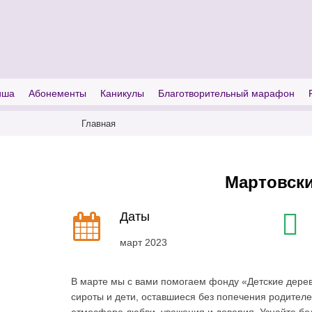
I'm looking for
product
in a size
size
иша
Абонементы
Каникулы
Благотворительный марафон
Главная
Мартовск
Даты
март 2023
В марте мы с вами помогаем фонду «Детские деревн
сироты и дети, оставшиеся без попечения родителе