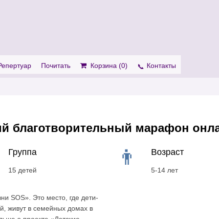
. Show me the
colour
items.
Репертуар
Почитать
Корзина (
0
)
Контакты
ий благотворительный марафон онла
Группа
Возраст
15 детей
5-14 лет
и SOS». Это место, где дети-
й, живут в семейных домах в