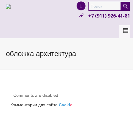
I'm looking for
product
in a size
size
.
+7 (911) 926-41-81
Show me the
colour
items.
Super Search
обложка архитектура
Comments are disabled
Комментарии для сайта
Cackl
e