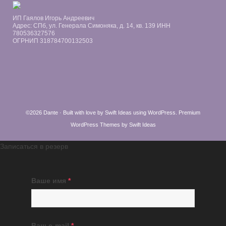
ИП Гаялов Игорь Андреевич
Адрес: СПб, ул. Генерала Симоняка, д. 14, кв. 139 ИНН
780536327576
ОГРНИП 318784700132503
©2026 Dante · Built with love by
Swift Ideas
using
WordPress
.
Premium
WordPress Themes by Swift Ideas
Записаться в резерв
Ваше имя
*
Ваш e-mail
*