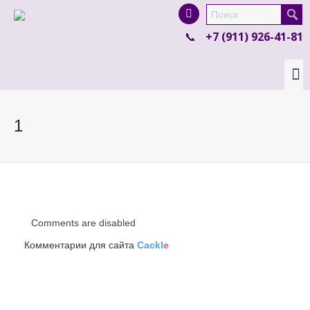
I'm looking for
product
in a size
size
.
+7 (911) 926-41-81
Show me the
colour
items.
Super Search
1
Comments are disabled
Комментарии для сайта
Cackl
e