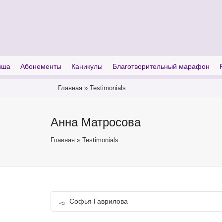
I'm looking for
product
in a size
size
иша
Абонементы
Каникулы
Благотворительный марафон
Главная
»
Testimonials
Анна Матросова
Главная
»
Testimonials
Софья Гаврилова