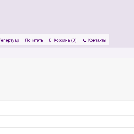
. Show me the
colour
items.
Репертуар
Почитать
Корзина (
0
)
Контакты