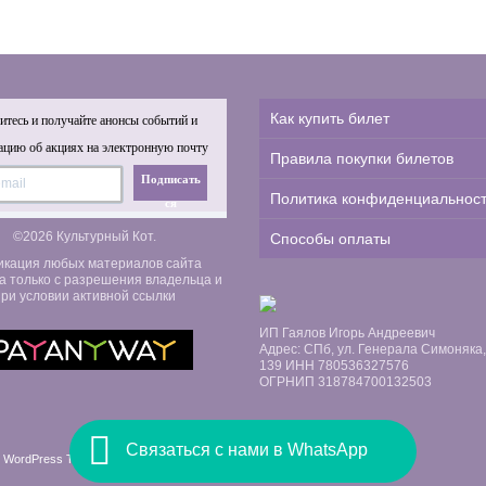
Как купить билет
тесь и получайте анонсы событий и
цию об акциях на электронную почту
Правила покупки билетов
Подписать
Политика конфиденциальнос
ся
©2026 Культурный Кот.
Способы оплаты
икация любых материалов сайта
а только с разрешения владельца и
ри условии активной ссылки
ИП Гаялов Игорь Андреевич
Адрес: СПб, ул. Генерала Симоняка, д
139 ИНН 780536327576
ОГРНИП 318784700132503
Связаться с нами в WhatsApp
 WordPress Themes by Swift Ideas