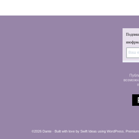
Подпиши
инофрма
Публ
возможн
п
©2026 Dante · Built with love by
Swift Ideas
using
WordPress
.
Premium