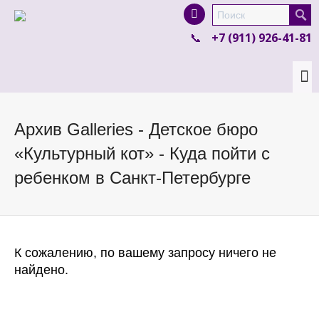
I'm looking for
product
in a size
size
.
+7 (911) 926-41-81
Show me the
colour
items.
Super Search
Архив Galleries - Детское бюро
«Культурный кот» - Куда пойти с
ребенком в Санкт-Петербурге
К сожалению, по вашему запросу ничего не
найдено.