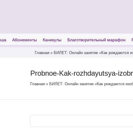
I'm looking for
product
in a size
size
иша
Абонементы
Каникулы
Благотворительный марафон
Главная
»
БИЛЕТ: Онлайн занятие «Как рождаются из
Probnoe-Kak-rozhdayutsya-izobr
Главная
»
БИЛЕТ: Онлайн занятие «Как рождаются изоб