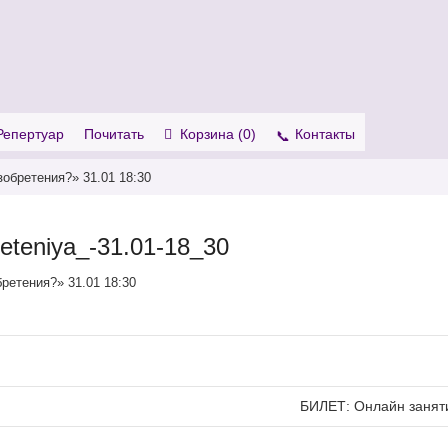
. Show me the
colour
items.
Репертуар
Почитать
Корзина (
0
)
Контакты
обретения?» 31.01 18:30
eteniya_-31.01-18_30
ретения?» 31.01 18:30
БИЛЕТ: Онлайн заняти