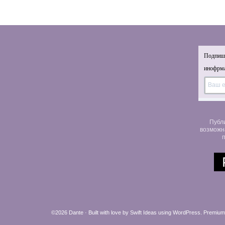
Подпиши
инофрма
Публ
возможн
п
©2026 Dante · Built with love by
Swift Ideas
using
WordPress
.
Premium