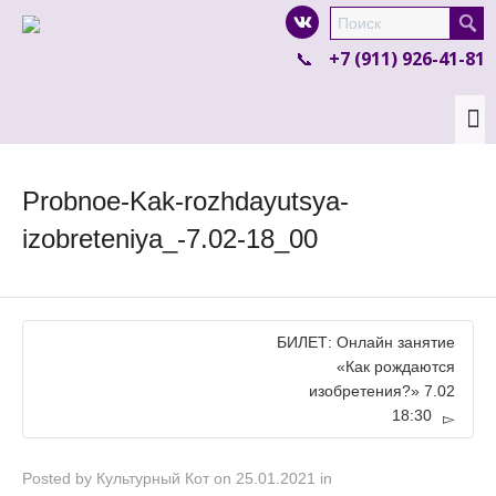
I'm looking for
product
in a size
size
.
+7 (911) 926-41-81
Show me the
colour
items.
Super Search
Probnoe-Kak-rozhdayutsya-
izobreteniya_-7.02-18_00
БИЛЕТ: Онлайн занятие
«Как рождаются
изобретения?» 7.02
18:30
Posted by
Культурный Кот
on
25.01.2021
in