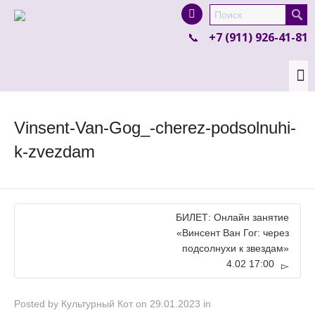
I'm looking for
product
in a size
size
.
+7 (911) 926-41-81
Show me the
colour
items.
Super Search
Vinsent-Van-Gog_-cherez-podsolnuhi-
k-zvezdam
БИЛЕТ: Онлайн занятие
«Винсент Ван Гог: через
подсолнухи к звездам»
4.02 17:00
Posted by
Культурный Кот
on
29.01.2023
in