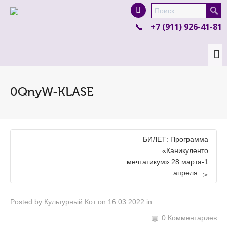
I'm looking for
product
in a size
size
.
+7 (911) 926-41-81
Show me the
colour
items.
Super Search
0QnyW-KLASE
БИЛЕТ: Программа
«Каникуленто
мечтатикум» 28 марта-1
апреля
Posted by
Культурный Кот
on
16.03.2022
in
0 Комментариев